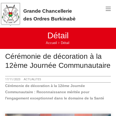
Aller au contenu principal
Grande Chancellerie
des Ordres Burkinabè
Détail
Vous êtes ici:
Accueil
Détail
Cérémonie de décoration à la
12ème Journée Communautaire
17/11/2023
ACTUALITES
Cérémonie de décoration à la 12ème Journée
Communautaire : Reconnaissance méritée pour
l'engagement exceptionnel dans le domaine de la Santé