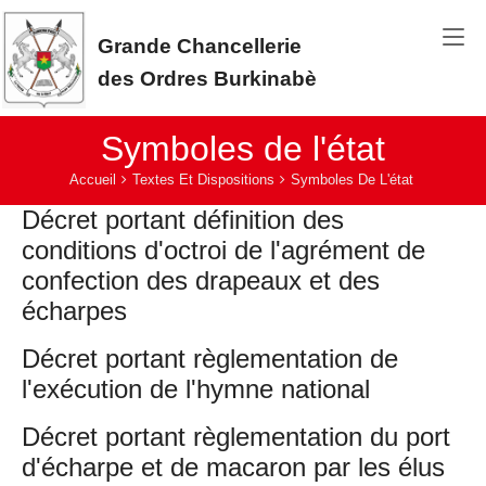
Aller au contenu principal
Grande Chancellerie
des Ordres Burkinabè
Symboles de l'état
Vous êtes ici:
Accueil
Textes Et Dispositions
Symboles De L'état
Décret portant définition des
conditions d'octroi de l'agrément de
confection des drapeaux et des
écharpes
Décret portant règlementation de
l'exécution de l'hymne national
Décret portant règlementation du port
d'écharpe et de macaron par les élus