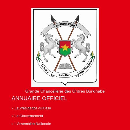
Grande Chancellerie des Ordres Burkinabè
ANNUAIRE OFFICIEL
La Présidence du Faso
Le Gouvernement
L'Assemblée Nationale