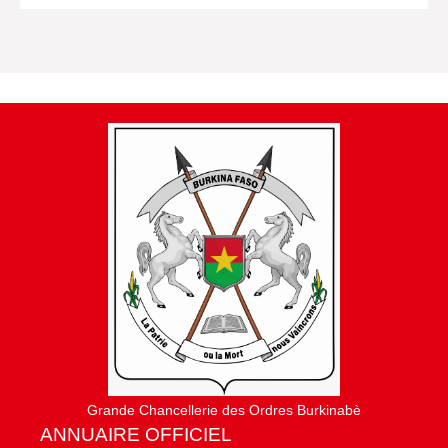
Grande Chancellerie des Ordres Burkinabè
ANNUAIRE OFFICIEL