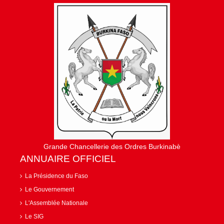
Grande Chancellerie des Ordres Burkinabè
ANNUAIRE OFFICIEL
La Présidence du Faso
Le Gouvernement
L'Assemblée Nationale
Le SIG