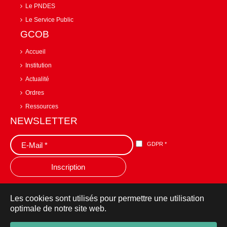
Le PNDES
Le Service Public
GCOB
Accueil
Institution
Actualité
Ordres
Ressources
NEWSLETTER
GDPR
*
Les cookies sont utilisés pour permettre une utilisation
optimale de notre site web.
© 2019 Grande Chancellerie des Ordres Burkinabè -