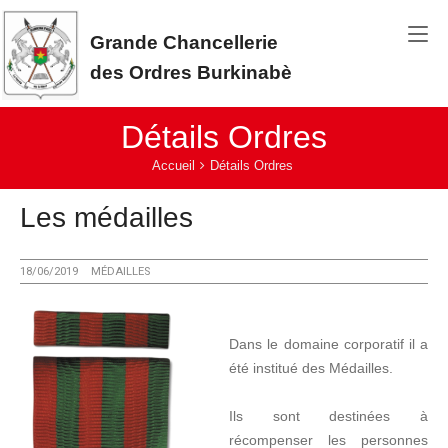
Aller au contenu principal
Grande Chancellerie
des Ordres Burkinabè
Détails Ordres
Vous êtes ici:
Accueil
Détails Ordres
Les médailles
18/06/2019
MÉDAILLES
Dans le domaine corporatif il a
été institué des Médailles.
Ils sont destinées à
récompenser les personnes